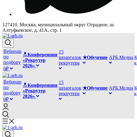
127410, Москва, муниципальный округ Отрадное, ш.
Алтуфьевское, д. 41А, стр. 1
Вебинар
15
🔝
Конференция
по
шпаргалок
★Обучение
АРБ.Медиа
К
«Рекрутер
подбору
рекрутера
2026»
0₽
Вебинар
15
🔝
Конференция
по
шпаргалок
★Обучение
АРБ.Медиа
К
«Рекрутер
подбору
рекрутера
2026»
0₽