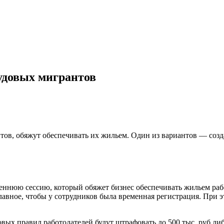
удовых мигрантов
тов, обяжут обеспечивать их жильем. Один из вариантов — созд
еннюю сессию, который обяжет бизнес обеспечивать жильем раб
авное, чтобы у сотрудников была временная регистрация. При э
ых правил работодателей будут штрафовать до 500 тыс. руб.либ