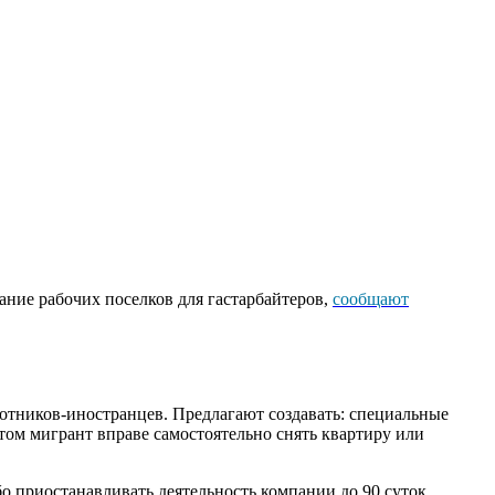
ание рабочих поселков для гастарбайтеров,
сообщают
отников-иностранцев. Предлагают создавать: специальные
том мигрант вправе самостоятельно снять квартиру или
о приостанавливать деятельность компании до 90 суток.