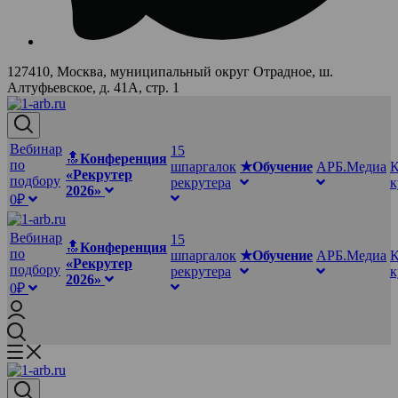
127410, Москва, муниципальный округ Отрадное, ш.
Алтуфьевское, д. 41А, стр. 1
Вебинар
15
🔝
Конференция
по
шпаргалок
★Обучение
АРБ.Медиа
К
«Рекрутер
подбору
рекрутера
2026»
0₽
Вебинар
15
🔝
Конференция
по
шпаргалок
★Обучение
АРБ.Медиа
К
«Рекрутер
подбору
рекрутера
2026»
0₽