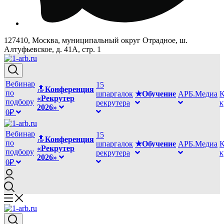
127410, Москва, муниципальный округ Отрадное, ш.
Алтуфьевское, д. 41А, стр. 1
Вебинар
15
🔝
Конференция
по
шпаргалок
★Обучение
АРБ.Медиа
К
«Рекрутер
подбору
рекрутера
2026»
0₽
Вебинар
15
🔝
Конференция
по
шпаргалок
★Обучение
АРБ.Медиа
К
«Рекрутер
подбору
рекрутера
2026»
0₽