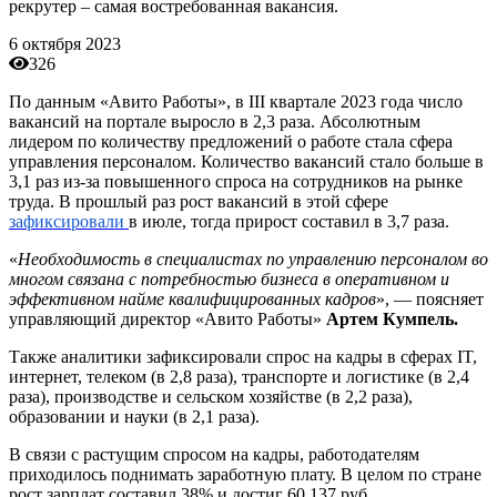
рекрутер – самая востребованная вакансия.
6 октября 2023
326
По данным «Авито Работы», в III квартале 2023 года число
вакансий на портале выросло в 2,3 раза. Абсолютным
лидером по количеству предложений о работе стала сфера
управления персоналом. Количество вакансий стало больше в
3,1 раз из-за повышенного спроса на сотрудников на рынке
труда. В прошлый раз рост вакансий в этой сфере
зафиксировали
в июле, тогда прирост составил в 3,7 раза.
«
Необходимость в специалистах по управлению персоналом во
многом связана с потребностью бизнеса в оперативном и
эффективном найме квалифицированных кадров
», — поясняет
управляющий директор «Авито Работы»
Артем Кумпель.
Также аналитики зафиксировали спрос на кадры в сферах IT,
интернет, телеком (в 2,8 раза), транспорте и логистике (в 2,4
раза), производстве и сельском хозяйстве (в 2,2 раза),
образовании и науки (в 2,1 раза).
В связи с растущим спросом на кадры, работодателям
приходилось поднимать заработную плату. В целом по стране
рост зарплат составил 38% и достиг 60 137 руб.