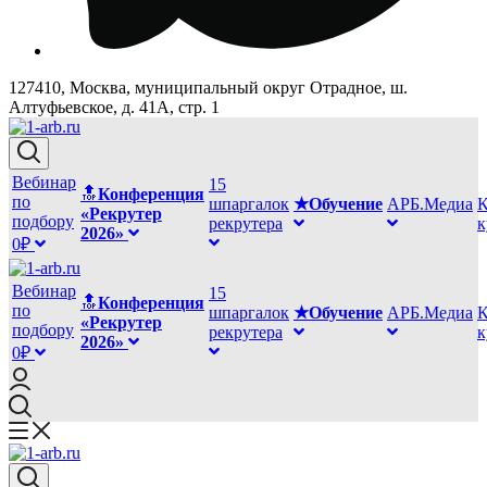
127410, Москва, муниципальный округ Отрадное, ш.
Алтуфьевское, д. 41А, стр. 1
Вебинар
15
🔝
Конференция
по
шпаргалок
★Обучение
АРБ.Медиа
К
«Рекрутер
подбору
рекрутера
2026»
0₽
Вебинар
15
🔝
Конференция
по
шпаргалок
★Обучение
АРБ.Медиа
К
«Рекрутер
подбору
рекрутера
2026»
0₽