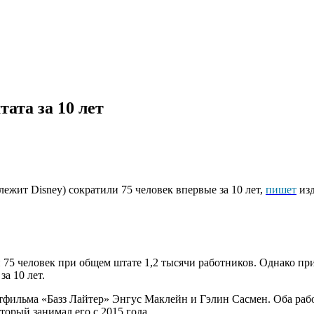
ата за 10 лет
лежит Disney) сократили 75 человек впервые за 10 лет,
пишет
изд
 75 человек при общем штате 1,2 тысячи работников. Однако п
за 10 лет.
тфильма «Базз Лайтер» Энгус Маклейн и Гэлин Сасмен. Оба работ
орый занимал его с 2015 года.