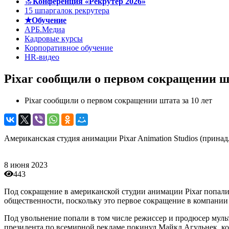
🔝
Конференция «Рекрутер 2026»
15 шпаргалок рекрутера
★Обучение
АРБ.Медиа
Кадровые курсы
Корпоративное обучение
HR-видео
Pixar сообщили о первом сокращении шт
Pixar сообщили о первом сокращении штата за 10 лет
Американская студия анимации Pixar Animation Studios (принад
8 июня 2023
443
Под сокращение в американской студии анимации Pixar попали
общественности, поскольку это первое сокращение в компании 
Под увольнение попали в том числе режиссер и продюсер муль
президента по всемирной рекламе покинул Майкл Агульнек, кот