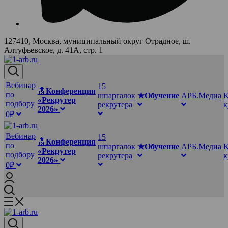
127410, Москва, муниципальный округ Отрадное, ш.
Алтуфьевское, д. 41А, стр. 1
Вебинар
15
🔝
Конференция
по
шпаргалок
★Обучение
АРБ.Медиа
К
«Рекрутер
подбору
рекрутера
2026»
0₽
Вебинар
15
🔝
Конференция
по
шпаргалок
★Обучение
АРБ.Медиа
К
«Рекрутер
подбору
рекрутера
2026»
0₽