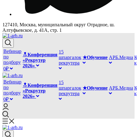
127410, Москва, муниципальный округ Отрадное, ш.
Алтуфьевское, д. 41А, стр. 1
Вебинар
15
🔝
Конференция
по
шпаргалок
★Обучение
АРБ.Медиа
К
«Рекрутер
подбору
рекрутера
2026»
0₽
Вебинар
15
🔝
Конференция
по
шпаргалок
★Обучение
АРБ.Медиа
К
«Рекрутер
подбору
рекрутера
2026»
0₽