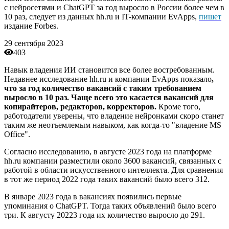
с нейросетями и ChatGPT за год выросло в России более чем в
10 раз, следует из данных hh.ru и IT-компании EvApps,
пишет
издание Forbes.
29 сентября 2023
403
Навык владения ИИ становится все более востребованным.
Недавнее исследование hh.ru и компании EvApps показало
,
что за год количество вакансий с таким требованием
выросло в 10 раз. Чаще всего это касается вакансий для
копирайтеров, редакторов, корректоров.
Кроме того,
работодатели уверены, что владение нейронками скоро станет
таким же неотъемлемым навыком, как когда-то "владение MS
Office".
Согласно исследованию, в августе 2023 года на платформе
hh.ru компании разместили около 3600 вакансий, связанных с
работой в области искусственного интеллекта. Для сравнения
в тот же период 2022 года таких вакансий было всего 312.
В январе 2023 года в вакансиях появились первые
упоминания о ChatGPT. Тогда таких объявлений было всего
три. К августу 20223 года их количество выросло до 291.