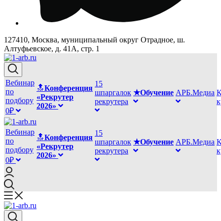
127410, Москва, муниципальный округ Отрадное, ш.
Алтуфьевское, д. 41А, стр. 1
Вебинар
15
🔝
Конференция
по
шпаргалок
★Обучение
АРБ.Медиа
К
«Рекрутер
подбору
рекрутера
2026»
0₽
Вебинар
15
🔝
Конференция
по
шпаргалок
★Обучение
АРБ.Медиа
К
«Рекрутер
подбору
рекрутера
2026»
0₽