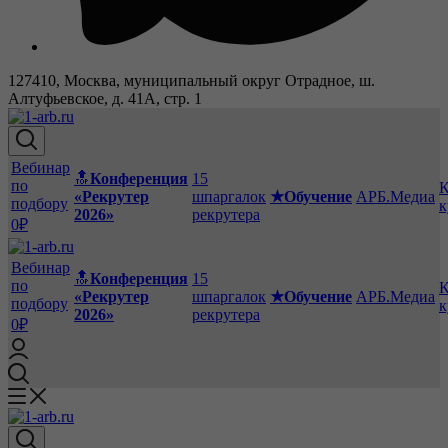
127410, Москва, муниципальный округ Отрадное, ш.
Алтуфьевское, д. 41А, стр. 1
Вебинар
🔝
Конференция
15
по
К
«Рекрутер
шпаргалок
★Обучение
АРБ.Медиа
подбору
к
2026»
рекрутера
0₽
Вебинар
🔝
Конференция
15
по
К
«Рекрутер
шпаргалок
★Обучение
АРБ.Медиа
подбору
к
2026»
рекрутера
0₽