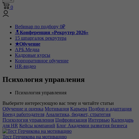
0
Вебинар по подбору 0₽
🔝
Конференция «Рекрутер 2026»
15 шпаргалок рекрутера
★Обучение
АРБ.Медиа
Кадровые курсы
Корпоративное обучение
HR-видео
Психология управления
Психология управления
Выберите интересующую вас тему и читайте статьи
Обучение и оценка
Мотивация
Карьера
Подбор и адаптация
Бренд работодателя
Аналитика, бюджет, стратегия
Психология управления
Цифровизация
Интервью
Календарь
для HR
Кейсы компаний
Блог Академии развития бизнеса
Тест Герчикова на мотивацию