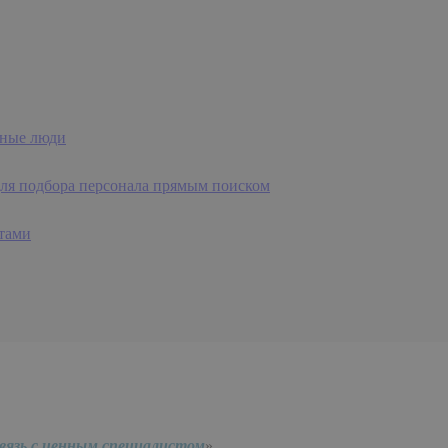
жные люди
для подбора персонала прямым поиском
тами
вязь с ценным специалистом
»