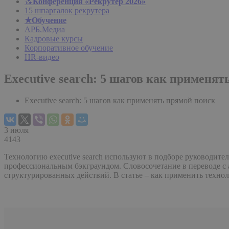
🔝
Конференция «Рекрутер 2026»
15 шпаргалок рекрутера
★Обучение
АРБ.Медиа
Кадровые курсы
Корпоративное обучение
HR-видео
Executive search: 5 шагов как применя
Executive search: 5 шагов как применять прямой поиск
3 июля
4143
Технологию executive search используют в подборе руководит
профессиональным бэкграундом. Словосочетание в переводе с 
структурированных действий. В статье – как применить техноло