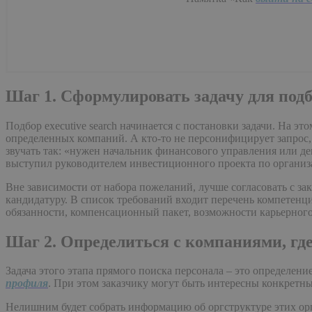
Шаг 1. Сформулировать задачу для подбо
Подбор executive search начинается с постановки задачи. На эт
определенных компаний. А кто-то не персонифицирует запрос,
звучать так: «нужен начальник финансового управления или д
выступил руководителем инвестиционного проекта по организ
Вне зависимости от набора пожеланий, лучше согласовать с за
кандидатуру. В список требований входит перечень компетенц
обязанности, компенсационный пакет, возможности карьерног
Шаг 2. Определиться с компаниями, гд
Задача этого этапа прямого поиска персонала – это определени
профиля
. При этом заказчику могут быть интересны конкретны
Нелишним будет собрать информацию об оргструктуре этих орг