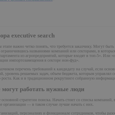
ра executive search
ом этапе важно четко понять, что требуется заказчику. Могут бы
 ограничившись названиями компаний или секторами, в которых 
епартамента из агропредприятий, которые входят в топ-5». Или
ации импортозамещения в секторе нон-фуд».
казчиком перечень требований к кандидату на случай, если осно
ий, уровень решаемых задач, объем бюджета, которым управлял 
о роста. Как и в традиционном рекрутинге собранную информа
е могут работать нужные люди
е основной стратегии поиска. Начать стоит со списка компаний,
е организации — в таком случае лучше начать с них.
анизаций, персоналиях и функционале сотрудников, чтобы разоб