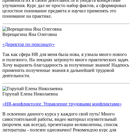
применить их в своей деятельности и увидеть конкретные
улучшения. Курс дал не просто набор фактов, а сформировал
целостное понимание предмета и научил применять это
понимание на практике.
Верещагина Яна Олеговна
«Директор по персоналу»
Так как сфера HR для меня была нова, я узнала много нового
и полезного. На лекциях затронуто много практических задач.
Хочу выразить благодарность за полученные знания! Надеюсь
применить полученные знания в дальнейшей трудовой
деятельности.
Горупай Елена Николаевна
«HR-конфликтолог. Управление трудовыми конфликтами»
В освоении данного курса у каждого свой путь! Много
самостоятельной работы, видео материал изумительный
(впрочем. как всегда), презентации великолепны, список
литературы - полезен однозначно! Рекомендую курс для