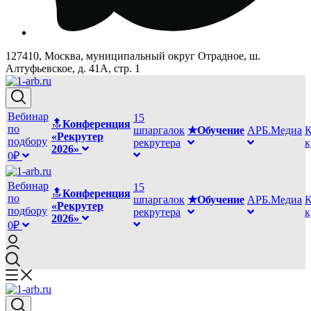
127410, Москва, муниципальный округ Отрадное, ш.
Алтуфьевское, д. 41А, стр. 1
Вебинар
15
🔝
Конференция
по
шпаргалок
★Обучение
АРБ.Медиа
К
«Рекрутер
подбору
рекрутера
2026»
0₽
Вебинар
15
🔝
Конференция
по
шпаргалок
★Обучение
АРБ.Медиа
К
«Рекрутер
подбору
рекрутера
2026»
0₽