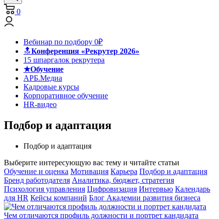
0
Вебинар по подбору 0₽
🔝
Конференция «Рекрутер 2026»
15 шпаргалок рекрутера
★Обучение
АРБ.Медиа
Кадровые курсы
Корпоративное обучение
HR-видео
Подбор и адаптация
Подбор и адаптация
Выберите интересующую вас тему и читайте статьи
Обучение и оценка
Мотивация
Карьера
Подбор и адаптация
Бренд работодателя
Аналитика, бюджет, стратегия
Психология управления
Цифровизация
Интервью
Календарь
для HR
Кейсы компаний
Блог Академии развития бизнеса
Чем отличаются профиль должности и портрет кандидата