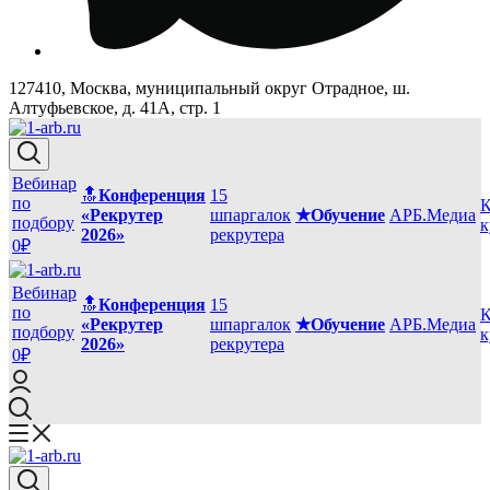
127410, Москва, муниципальный округ Отрадное, ш.
Алтуфьевское, д. 41А, стр. 1
Вебинар
🔝
Конференция
15
по
К
«Рекрутер
шпаргалок
★Обучение
АРБ.Медиа
подбору
к
2026»
рекрутера
0₽
Вебинар
🔝
Конференция
15
по
К
«Рекрутер
шпаргалок
★Обучение
АРБ.Медиа
подбору
к
2026»
рекрутера
0₽