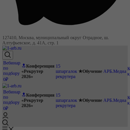
127410, Москва, муниципальный округ Отрадное, ш.
Алтуфьевское, д. 41А, стр. 1
Вебинар
🔝
Конференция
15
по
К
«Рекрутер
шпаргалок
★Обучение
АРБ.Медиа
подбору
к
2026»
рекрутера
0₽
Вебинар
🔝
Конференция
15
по
К
«Рекрутер
шпаргалок
★Обучение
АРБ.Медиа
подбору
к
2026»
рекрутера
0₽