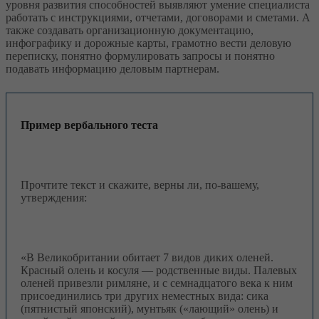
уровня развития способностей выявляют умение специалиста
работать с инструкциями, отчетами, договорами и сметами. А
также создавать организационную документацию,
инфографику и дорожные карты, грамотно вести деловую
переписку, понятно формулировать запросы и понятно
подавать информацию деловым партнерам.
Пример вербального теста
Прочтите текст и скажите, верны ли, по-вашему,
утверждения:
«В Великобритании обитает 7 видов диких оленей.
Красный олень и косуля — родственные виды. Палевых
оленей привезли римляне, и с семнадцатого века к ним
присоединились три других неместных вида: сика
(пятнистый японский), мунтьяк («лающий» олень) и