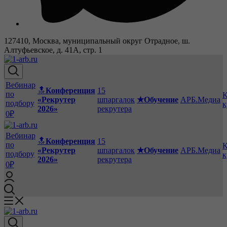
127410, Москва, муниципальный округ Отрадное, ш.
Алтуфьевское, д. 41А, стр. 1
Вебинар
🔝
Конференция
15
по
К
«Рекрутер
шпаргалок
★Обучение
АРБ.Медиа
подбору
к
2026»
рекрутера
0₽
Вебинар
🔝
Конференция
15
по
К
«Рекрутер
шпаргалок
★Обучение
АРБ.Медиа
подбору
к
2026»
рекрутера
0₽