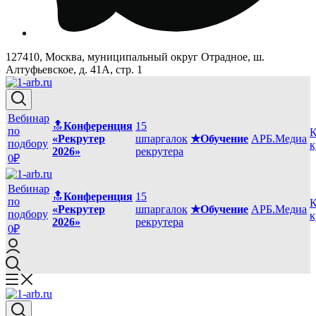
127410, Москва, муниципальный округ Отрадное, ш.
Алтуфьевское, д. 41А, стр. 1
Вебинар
🔝
Конференция
15
по
К
«Рекрутер
шпаргалок
★Обучение
АРБ.Медиа
подбору
к
2026»
рекрутера
0₽
Вебинар
🔝
Конференция
15
по
К
«Рекрутер
шпаргалок
★Обучение
АРБ.Медиа
подбору
к
2026»
рекрутера
0₽