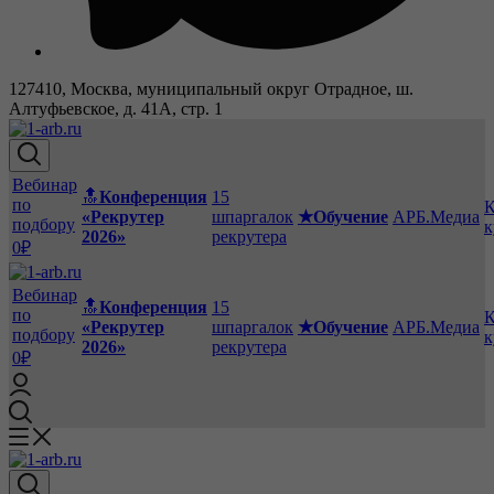
127410, Москва, муниципальный округ Отрадное, ш.
Алтуфьевское, д. 41А, стр. 1
Вебинар
🔝
Конференция
15
по
К
«Рекрутер
шпаргалок
★Обучение
АРБ.Медиа
подбору
к
2026»
рекрутера
0₽
Вебинар
🔝
Конференция
15
по
К
«Рекрутер
шпаргалок
★Обучение
АРБ.Медиа
подбору
к
2026»
рекрутера
0₽