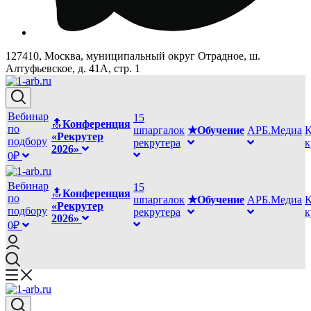
127410, Москва, муниципальный округ Отрадное, ш.
Алтуфьевское, д. 41А, стр. 1
Вебинар
15
🔝
Конференция
по
шпаргалок
★Обучение
АРБ.Медиа
К
«Рекрутер
подбору
рекрутера
2026»
0₽
Вебинар
15
🔝
Конференция
по
шпаргалок
★Обучение
АРБ.Медиа
К
«Рекрутер
подбору
рекрутера
2026»
0₽