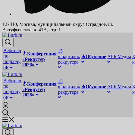
127410, Москва, муниципальный округ Отрадное, ш.
Алтуфьевское, д. 41А, стр. 1
Вебинар
15
🔝
Конференция
по
шпаргалок
★Обучение
АРБ.Медиа
К
«Рекрутер
подбору
рекрутера
2026»
0₽
Вебинар
15
🔝
Конференция
по
шпаргалок
★Обучение
АРБ.Медиа
К
«Рекрутер
подбору
рекрутера
2026»
0₽