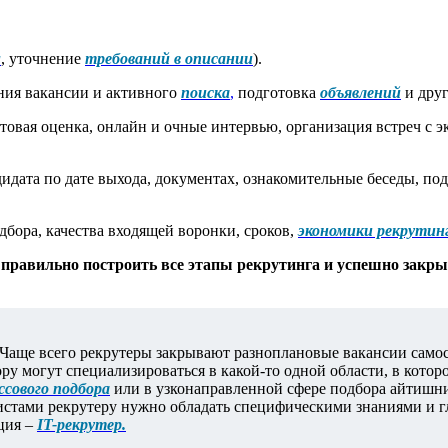
м
, уточнение
требований в описании
).
ния вакансии и активного
поиска
,
подготовка
объявлений
и друг
стовая оценка, онлайн и очные интервью, организация встреч с 
дата по дате выхода, документах, ознакомительные беседы, подг
дбора, качества входящей воронки, сроков,
экономики рекрутин
правильно построить все этапы рекрутинга и успешно закрыв
Чаще всего рекрутеры закрывают разноплановые вакансии самос
у могут специализироваться в какой-то одной области, в которо
ссового подбора
или в узконаправленной сфере подбора айтишни
стами рекрутеру нужно обладать специфическими знаниями и глу
ция –
IT-рекрутер.