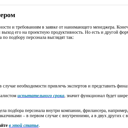
тером
жности и требованиям в заявке от нанимающего менеджера. Коне
выход его на проектную продуктивность. Но есть и другой форм
а по подбору персонала выглядят так:
а в случае необходимости привлечь экспертов и представить фина
иалистом
испытательного срока
, значит функционал будет шире
ла подбора персонала внутри компании, фрилансера, например, в
казчиками – в первом случае с внутренними, а в двух других с
айте
в этой статье
.