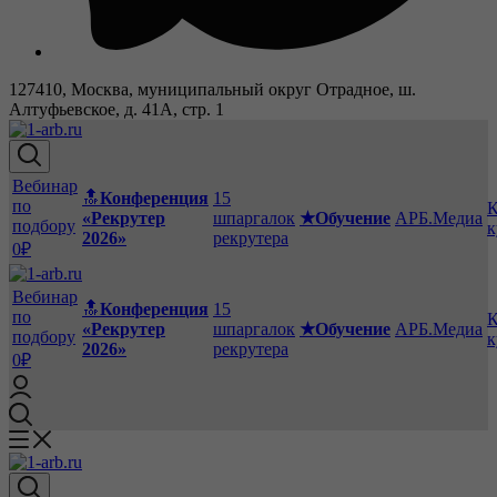
127410, Москва, муниципальный округ Отрадное, ш.
Алтуфьевское, д. 41А, стр. 1
Вебинар
🔝
Конференция
15
по
К
«Рекрутер
шпаргалок
★Обучение
АРБ.Медиа
подбору
к
2026»
рекрутера
0₽
Вебинар
🔝
Конференция
15
по
К
«Рекрутер
шпаргалок
★Обучение
АРБ.Медиа
подбору
к
2026»
рекрутера
0₽