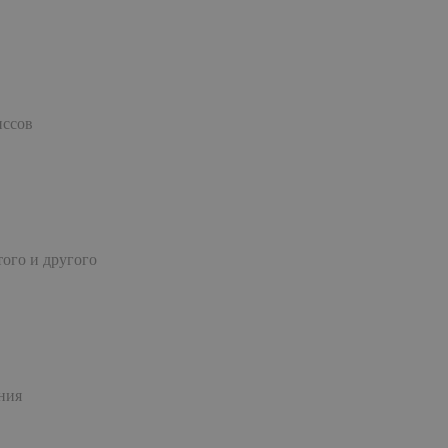
иссов
ого и другого
ния