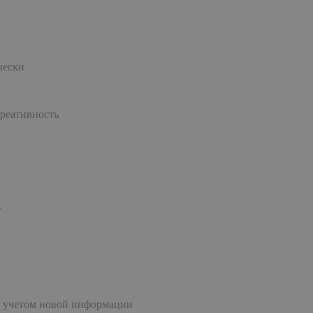
чески
креативность
г
с учетом новой информации