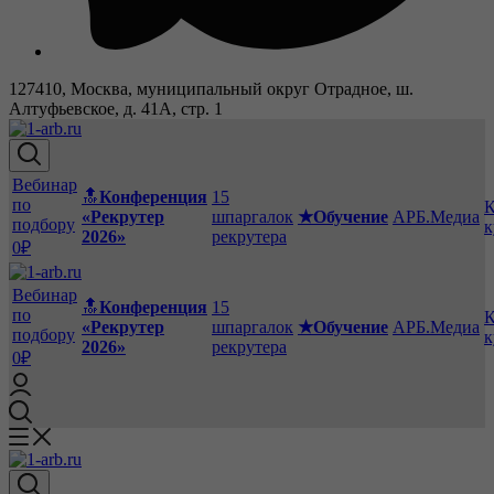
127410, Москва, муниципальный округ Отрадное, ш.
Алтуфьевское, д. 41А, стр. 1
Вебинар
🔝
Конференция
15
по
К
«Рекрутер
шпаргалок
★Обучение
АРБ.Медиа
подбору
к
2026»
рекрутера
0₽
Вебинар
🔝
Конференция
15
по
К
«Рекрутер
шпаргалок
★Обучение
АРБ.Медиа
подбору
к
2026»
рекрутера
0₽