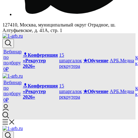
127410, Москва, муниципальный округ Отрадное, ш.
Алтуфьевское, д. 41А, стр. 1
Вебинар
🔝
Конференция
15
по
К
«Рекрутер
шпаргалок
★Обучение
АРБ.Медиа
подбору
к
2026»
рекрутера
0₽
Вебинар
🔝
Конференция
15
по
К
«Рекрутер
шпаргалок
★Обучение
АРБ.Медиа
подбору
к
2026»
рекрутера
0₽