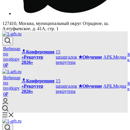
127410, Москва, муниципальный округ Отрадное, ш.
Алтуфьевское, д. 41А, стр. 1
Вебинар
🔝
Конференция
15
по
К
«Рекрутер
шпаргалок
★Обучение
АРБ.Медиа
подбору
к
2026»
рекрутера
0₽
Вебинар
🔝
Конференция
15
по
К
«Рекрутер
шпаргалок
★Обучение
АРБ.Медиа
подбору
к
2026»
рекрутера
0₽