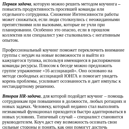
Первая задача
, которую можно решить методом коучинга
–
повысить продуктивность просевшей команды или
отдельного сотрудника. Снижение Интенсивности работы
может снижаться, если люди столкнулись с неожиданными
препятствиями или вызовами, которые не учли при
планировании. Особенно это опасно, если в прошлом
коллектив или специалист уже сталкивались с негативным
опытом.
Профессиональный коучинг поможет переключить внимание
группы с неудач на новые возможности и выйти из
кажущегося тупика, используя имеющиеся в распоряжении
команды ресурсы. Плюсом к беседе можно предложить
группе упражнение «16 ассоциаций». Оно основано на
методе свободных ассоциаций ЮНГА и помогает увидеть
корень проблемы, усиливает осознанность и дает импульс к
нестандартному решению.
Вторая
HR
-задача
, для которой подойдет коучинг – помощь
сотрудникам при повышении в должности, любых ротациях и
новых задачах. Человеку, который недавно стал выполнять
незнакомый функционал приходится быстро адаптироваться в
новых условиях. Типичный случай – специалист становится
руководителем. Коуч даст ему возможность осознать свои
сильные стороны и понять, как они помогут достичь