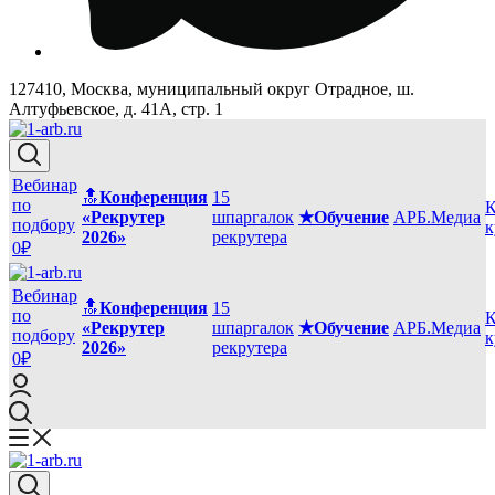
127410, Москва, муниципальный округ Отрадное, ш.
Алтуфьевское, д. 41А, стр. 1
Вебинар
🔝
Конференция
15
по
К
«Рекрутер
шпаргалок
★Обучение
АРБ.Медиа
подбору
к
2026»
рекрутера
0₽
Вебинар
🔝
Конференция
15
по
К
«Рекрутер
шпаргалок
★Обучение
АРБ.Медиа
подбору
к
2026»
рекрутера
0₽