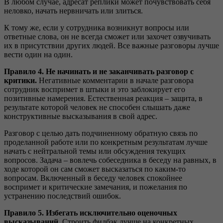
В любом случае, адресат реплики может почувствовать себя
неловко, начать нервничать или злиться.
К тому же, если у сотрудника возникнут вопросы или
ответные слова, он не всегда сможет или захочет озвучивать
их в присутствии других людей. Все важные разговоры лучше
вести один на один.
Правило 4. Не начинать и не заканчивать разговор с
критики.
Негативные комментарии в начале разговора
сотрудник воспримет в штыки и это заблокирует его
позитивные намерения. Естественная реакция – защита, в
результате которой человек не способен слышать даже
конструктивные высказывания в свой адрес.
Разговор с целью дать подчиненному обратную связь по
проделанной работе или по конкретным результатам лучше
начать с нейтральной темы или обсуждения текущих
вопросов. Задача – вовлечь собеседника в беседу на равных, в
ходе которой он сам сможет высказаться по каким-то
вопросам. Включенный в беседу человек спокойнее
воспримет и критические замечания, и пожелания по
устранению последствий ошибок.
Правило 5. Избегать исключительно оценочных
высказываний.
Строить фидбэк лучше на конкретных