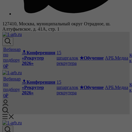
127410, Москва, муниципальный округ Отрадное, ш.
Алтуфьевское, д. 41А, стр. 1
Вебинар
🔝
Конференция
15
по
К
«Рекрутер
шпаргалок
★Обучение
АРБ.Медиа
подбору
к
2026»
рекрутера
0₽
Вебинар
🔝
Конференция
15
по
К
«Рекрутер
шпаргалок
★Обучение
АРБ.Медиа
подбору
к
2026»
рекрутера
0₽