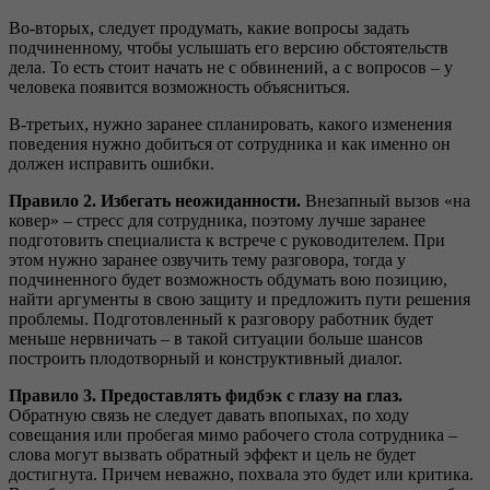
Во-вторых, следует продумать, какие вопросы задать
подчиненному, чтобы услышать его версию обстоятельств
дела. То есть стоит начать не с обвинений, а с вопросов – у
человека появится возможность объясниться.
В-третьих, нужно заранее спланировать, какого изменения
поведения нужно добиться от сотрудника и как именно он
должен исправить ошибки.
Правило 2. Избегать неожиданности.
Внезапный вызов «на
ковер» – стресс для сотрудника, поэтому лучше заранее
подготовить специалиста к встрече с руководителем. При
этом нужно заранее озвучить тему разговора, тогда у
подчиненного будет возможность обдумать вою позицию,
найти аргументы в свою защиту и предложить пути решения
проблемы. Подготовленный к разговору работник будет
меньше нервничать – в такой ситуации больше шансов
построить плодотворный и конструктивный диалог.
Правило 3. Предоставлять фид
бэк с глазу на глаз.
Обратную связь не следует давать впопыхах, по ходу
совещания или пробегая мимо рабочего стола сотрудника –
слова могут вызвать обратный эффект и цель не будет
достигнута. Причем неважно, похвала это будет или критика.