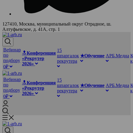
127410, Москва, муниципальный округ Отрадное, ш.
Алтуфьевское, д. 41А, стр. 1
Вебинар
15
🔝
Конференция
по
шпаргалок
★Обучение
АРБ.Медиа
К
«Рекрутер
подбору
рекрутера
2026»
0₽
Вебинар
15
🔝
Конференция
по
шпаргалок
★Обучение
АРБ.Медиа
К
«Рекрутер
подбору
рекрутера
2026»
0₽