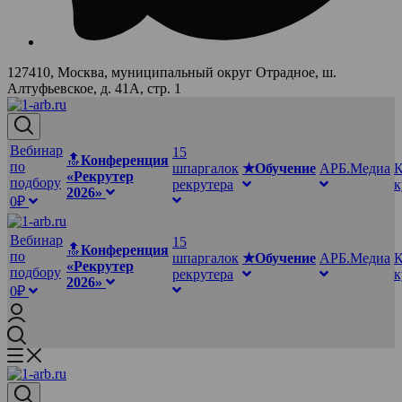
127410, Москва, муниципальный округ Отрадное, ш.
Алтуфьевское, д. 41А, стр. 1
Вебинар
15
🔝
Конференция
по
шпаргалок
★Обучение
АРБ.Медиа
К
«Рекрутер
подбору
рекрутера
2026»
0₽
Вебинар
15
🔝
Конференция
по
шпаргалок
★Обучение
АРБ.Медиа
К
«Рекрутер
подбору
рекрутера
2026»
0₽