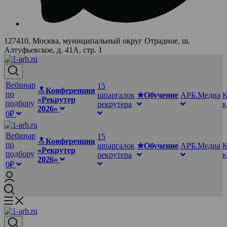
127410, Москва, муниципальный округ Отрадное, ш.
Алтуфьевское, д. 41А, стр. 1
Вебинар
15
🔝
Конференция
по
шпаргалок
★Обучение
АРБ.Медиа
К
«Рекрутер
подбору
рекрутера
2026»
0₽
Вебинар
15
🔝
Конференция
по
шпаргалок
★Обучение
АРБ.Медиа
К
«Рекрутер
подбору
рекрутера
2026»
0₽