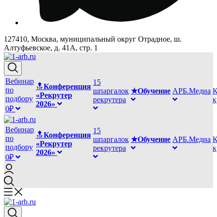
127410, Москва, муниципальный округ Отрадное, ш.
Алтуфьевское, д. 41А, стр. 1
Вебинар
15
🔝
Конференция
по
шпаргалок
★Обучение
АРБ.Медиа
К
«Рекрутер
подбору
рекрутера
2026»
0₽
Вебинар
15
🔝
Конференция
по
шпаргалок
★Обучение
АРБ.Медиа
К
«Рекрутер
подбору
рекрутера
2026»
0₽