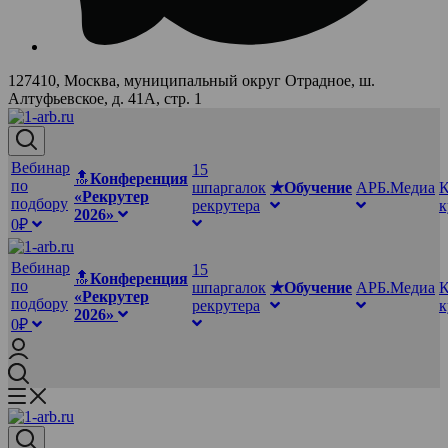
127410, Москва, муниципальный округ Отрадное, ш.
Алтуфьевское, д. 41А, стр. 1
Вебинар
15
🔝
Конференция
по
шпаргалок
★Обучение
АРБ.Медиа
К
«Рекрутер
подбору
рекрутера
2026»
0₽
Вебинар
15
🔝
Конференция
по
шпаргалок
★Обучение
АРБ.Медиа
К
«Рекрутер
подбору
рекрутера
2026»
0₽