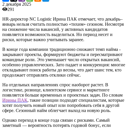
2 декабря 2025
291
HR-директор NC Logistic Ирина ПАК отмечает, что декабрь–
январь нельзя считать полностью «тихим» сезоном. Несмотря
на снижение числа вакансий, у активных кандидатов
появляется возможность выделиться. Но период несет и
риски, которые важно учитывать заранее.
В конце года компании традиционно снижают темп найма -
закрывают проекты, формируют бюджеты и пересматривают
командные роли. Это уменьшает число открытых вакансий,
особенно управленческих. Зато падает и конкуренция: многие
откладывают поиск работы до весны, что дает шанс тем, кто
продолжает отправлять отклики сейчас.
На отдельных направлениях спрос наоборот растет. В
логистике, рознице, клиентском сервисе и маркетинге
появляется больше временных и проектных задач. По словам
Ирины
ПАК
, такие позиции подходят специалистам, которые
хотят получить новый опыт или попробовать себя в другой
сфере. Сезонный найм облегчает выход на новую роль.
Однако переход в конце года связан с рисками. Самый
заметный — вероятность потерять годовой бонус, если