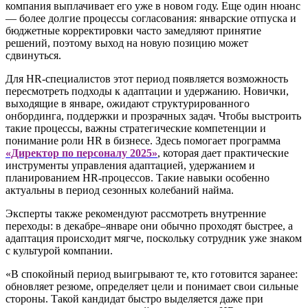
компания выплачивает его уже в новом году. Еще один нюанс
— более долгие процессы согласования: январские отпуска и
бюджетные корректировки часто замедляют принятие
решений, поэтому выход на новую позицию может
сдвинуться.
Для HR-специалистов этот период появляется возможность
пересмотреть подходы к адаптации и удержанию. Новички,
выходящие в январе, ожидают структурированного
онбординга, поддержки и прозрачных задач. Чтобы выстроить
такие процессы, важны стратегические компетенции и
понимание роли HR в бизнесе. Здесь помогает программа
«Директор по персоналу 2025»
, которая дает практические
инструменты управления адаптацией, удержанием и
планированием HR-процессов. Такие навыки особенно
актуальны в период сезонных колебаний найма.
Эксперты также рекомендуют рассмотреть внутренние
переходы: в декабре–январе они обычно проходят быстрее, а
адаптация происходит мягче, поскольку сотрудник уже знаком
с культурой компании.
«В спокойный период выигрывают те, кто готовится заранее:
обновляет резюме, определяет цели и понимает свои сильные
стороны. Такой кандидат быстро выделяется даже при