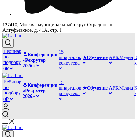
127410, Москва, муниципальный округ Отрадное, ш.
Алтуфьевское, д. 41А, стр. 1
Вебинар
15
🔝
Конференция
по
шпаргалок
★Обучение
АРБ.Медиа
К
«Рекрутер
подбору
рекрутера
2026»
0₽
Вебинар
15
🔝
Конференция
по
шпаргалок
★Обучение
АРБ.Медиа
К
«Рекрутер
подбору
рекрутера
2026»
0₽