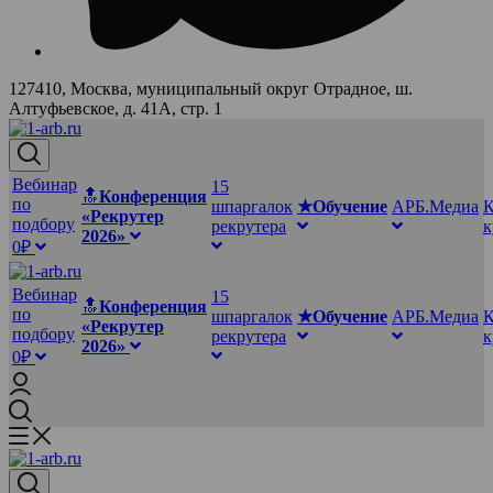
127410, Москва, муниципальный округ Отрадное, ш.
Алтуфьевское, д. 41А, стр. 1
Вебинар
15
🔝
Конференция
по
шпаргалок
★Обучение
АРБ.Медиа
К
«Рекрутер
подбору
рекрутера
2026»
0₽
Вебинар
15
🔝
Конференция
по
шпаргалок
★Обучение
АРБ.Медиа
К
«Рекрутер
подбору
рекрутера
2026»
0₽