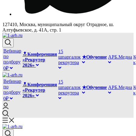
127410, Москва, муниципальный округ Отрадное, ш.
Алтуфьевское, д. 41А, стр. 1
Вебинар
15
🔝
Конференция
по
шпаргалок
★Обучение
АРБ.Медиа
К
«Рекрутер
подбору
рекрутера
2026»
0₽
Вебинар
15
🔝
Конференция
по
шпаргалок
★Обучение
АРБ.Медиа
К
«Рекрутер
подбору
рекрутера
2026»
0₽