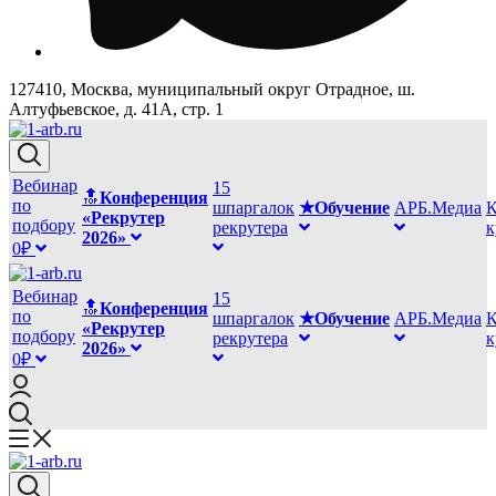
127410, Москва, муниципальный округ Отрадное, ш.
Алтуфьевское, д. 41А, стр. 1
Вебинар
15
🔝
Конференция
по
шпаргалок
★Обучение
АРБ.Медиа
К
«Рекрутер
подбору
рекрутера
2026»
0₽
Вебинар
15
🔝
Конференция
по
шпаргалок
★Обучение
АРБ.Медиа
К
«Рекрутер
подбору
рекрутера
2026»
0₽