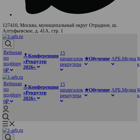
127410, Москва, муниципальный округ Отрадное, ш.
Алтуфьевское, д. 41А, стр. 1
Вебинар
15
🔝
Конференция
по
шпаргалок
★Обучение
АРБ.Медиа
К
«Рекрутер
подбору
рекрутера
2026»
0₽
Вебинар
15
🔝
Конференция
по
шпаргалок
★Обучение
АРБ.Медиа
К
«Рекрутер
подбору
рекрутера
2026»
0₽