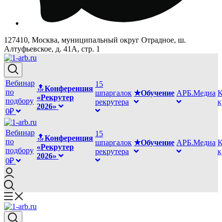
127410, Москва, муниципальный округ Отрадное, ш.
Алтуфьевское, д. 41А, стр. 1
Вебинар
15
🔝
Конференция
по
шпаргалок
★Обучение
АРБ.Медиа
К
«Рекрутер
подбору
рекрутера
2026»
0₽
Вебинар
15
🔝
Конференция
по
шпаргалок
★Обучение
АРБ.Медиа
К
«Рекрутер
подбору
рекрутера
2026»
0₽