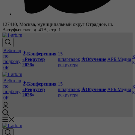
127410, Москва, муниципальный округ Отрадное, ш.
Алтуфьевское, д. 41А, стр. 1
Вебинар
🔝
Конференция
15
по
К
«Рекрутер
шпаргалок
★Обучение
АРБ.Медиа
подбору
к
2026»
рекрутера
0₽
Вебинар
🔝
Конференция
15
по
К
«Рекрутер
шпаргалок
★Обучение
АРБ.Медиа
подбору
к
2026»
рекрутера
0₽