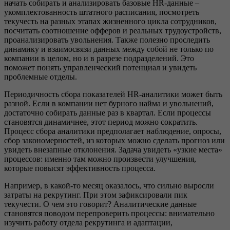
начать собирать и анализировать базовые HR-данные –
укомплектованность штатного расписания, посмотреть
текучесть на разных этапах жизненного цикла сотрудников,
посчитать соотношение офферов и реальных трудоустройств,
проанализировать увольнения. Также полезно проследить
динамику и взаимосвязи данных между собой не только по
компании в целом, но и в разрезе подразделений. Это
поможет понять управленческий потенциал и увидеть
проблемные отделы.
Периодичность сбора показателей HR-аналитики может быть
разной. Если в компании нет бурного найма и увольнений,
достаточно собирать данные раз в квартал. Если процессы
становятся динамичнее, этот период можно сократить.
Процесс сбора аналитики предполагает наблюдение, опросы,
сбор закономерностей, из которых можно сделать прогноз или
увидеть внезапные отклонения. Задача увидеть «узкие места»
процессов: именно там можно произвести улучшения,
которые повысят эффективность процесса.
Например, в какой-то месяц оказалось, что сильно выросли
затраты на рекрутинг. При этом зафиксировали пик
текучести. О чем это говорит? Аналитические данные
становятся поводом перепроверить процессы: внимательно
изучить работу отдела рекрутинга и адаптации,