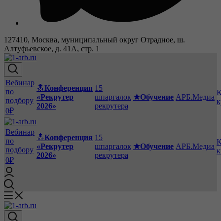
127410, Москва, муниципальный округ Отрадное, ш.
Алтуфьевское, д. 41А, стр. 1
Вебинар
🔝
Конференция
15
по
К
«Рекрутер
шпаргалок
★Обучение
АРБ.Медиа
подбору
к
2026»
рекрутера
0₽
Вебинар
🔝
Конференция
15
по
К
«Рекрутер
шпаргалок
★Обучение
АРБ.Медиа
подбору
к
2026»
рекрутера
0₽