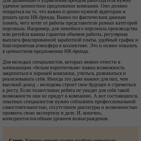
Для дальнейшего управления брендом работодателя нужно
удачное ценностное предложение компании. Оно должно
опираться на то, что важно и ценно нужной аудитории и
решать цели HR-бренда. Важно по фактическим данным
понять, чего хотят от работы представители разных категорий
персонала. Например, для линейного персонала производства
или ритейла важны гарантия объемов работы, регулярная
выплата фиксированной заработной платы, удобный график и
благоприятная атмосфера в коллективе. Это и нужно показать
в ценностном предложении HR-бренда.
Для молодых специалистов, которых можно отнести к
начинающим «белым воротничкам» важна возможность
закрепиться в хорошей компании, учиться, развиваться и
реализовывать себя. Иногда это даже важнее для них, чем
высокий доход – молодежь строит свое будущее и стремиться
к росту. Если талантливые ребята не увидят для себя такой
возможности они не придут в компанию. А вот состоявшихся,
опытных специалистов нужно соблазнять профессиональной
самостоятельностью, отсутствием диктатуры и возможностью
проявить свою экспертизу в деле. И, конечно,
конкурентоспособным уровнем вознаграждения.
Совет.
Хорошо решает задачи подбора персонала