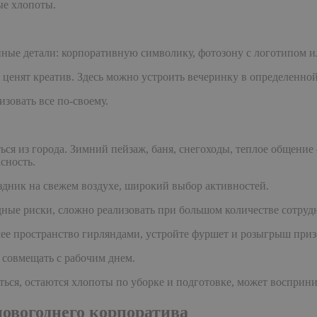
ые хлопоты.
ные детали: корпоративную символику, фотозону с логотипом и
ценят креатив. Здесь можно устроить вечеринку в определенно
зовать все по-своему.
ться из города. Зимний пейзаж, баня, снегоходы, теплое общени
сность.
здник на свежем воздухе, широкий выбор активностей.
дные риски, сложно реализовать при большом количестве сотруд
чее пространство гирляндами, устройте фуршет и розыгрыш приз
 совмещать с рабочим днем.
ться, остаются хлопоты по уборке и подготовке, может восприн
овогоднего корпоратива