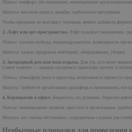
Плюсы:
комфорт, обслуживание, минимальные организационн
Минусы:
высокие цены в декабре, шаблонные программы.
Чтобы праздник не выглядел типовым, можно добавить фирмен
2. Лофт или арт-пространство.
Лофт подойдет компаниям, где 
Плюсы:
полная свобода, индивидуальность, возможность органи
Минусы:
нужно продумать кейтеринг, оборудование, уборку.
3. Загородный дом или база отдыха.
Для тех, кто хочет вырва
Самое главное — заранее продумать транспорт, ночлег и безопа
Плюсы:
атмосфера уюта и единства, возможность провести пра
Минусы:
требуется организация трансфера и проживания, пого
4. Корпоратив в офисе.
Бюджетно, но душевно. Украсьте рабо
Плюсы:
минимальные затраты, простота в организации, удобно
Минусы:
нет смены обстановки, сотрудникам сложнее расслаби
Необычные площадки для проведения н