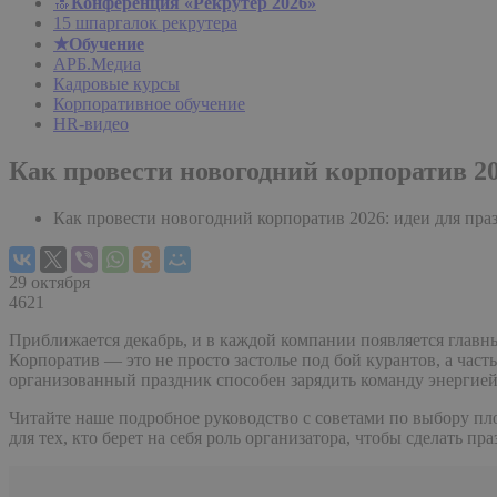
🔝
Конференция «Рекрутер 2026»
15 шпаргалок рекрутера
★Обучение
АРБ.Медиа
Кадровые курсы
Корпоративное обучение
HR-видео
Как провести новогодний корпоратив 20
Как провести новогодний корпоратив 2026: идеи для пра
29 октября
4621
Приближается декабрь, и в каждой компании появляется главны
Корпоратив — это не просто застолье под бой курантов, а част
организованный праздник способен зарядить команду энергией
Читайте наше подробное руководство с советами по выбору пло
для тех, кто берет на себя роль организатора, чтобы сделать п