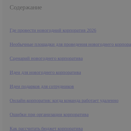
Содержание
Где провести новогодний корпоратив 2026
Необычные площадки для проведения новогоднего корпора
Сценарий новогоднего корпоратива
Идеи для новогоднего корпоратива
Идеи подарков для сотрудников
Онлайн-корпоратив: когда команда работает удаленно
Ошибки при организации корпоратива
Как рассчитать бюджет корпоратива