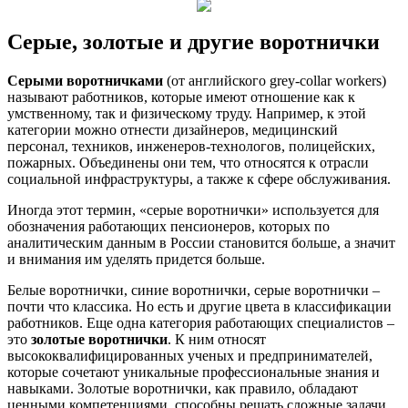
Серые, золотые и другие воротнички
Серыми воротничками
(от английского grey-collar workers)
называют работников, которые имеют отношение как к
умственному, так и физическому труду. Например, к этой
категории можно отнести дизайнеров, медицинский
персонал, техников, инженеров-технологов, полицейских,
пожарных. Объединены они тем, что относятся к отрасли
социальной инфраструктуры, а также к сфере обслуживания.
Иногда этот термин, «серые воротнички» используется для
обозначения работающих пенсионеров, которых по
аналитическим данным в России становится больше, а значит
и внимания им уделять придется больше.
Белые воротнички, синие воротнички, серые воротнички
–
почти что классика. Но есть и другие цвета в классификации
работников. Еще одна категория работающих специалистов –
это
золотые воротнички
. К ним относят
высококвалифицированных ученых и предпринимателей,
которые сочетают уникальные профессиональные знания и
навыками. Золотые воротнички, как правило, обладают
ценными компетенциями, способны решать сложные задачи