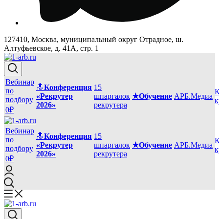
127410, Москва, муниципальный округ Отрадное, ш.
Алтуфьевское, д. 41А, стр. 1
Вебинар
🔝
Конференция
15
по
К
«Рекрутер
шпаргалок
★Обучение
АРБ.Медиа
подбору
к
2026»
рекрутера
0₽
Вебинар
🔝
Конференция
15
по
К
«Рекрутер
шпаргалок
★Обучение
АРБ.Медиа
подбору
к
2026»
рекрутера
0₽