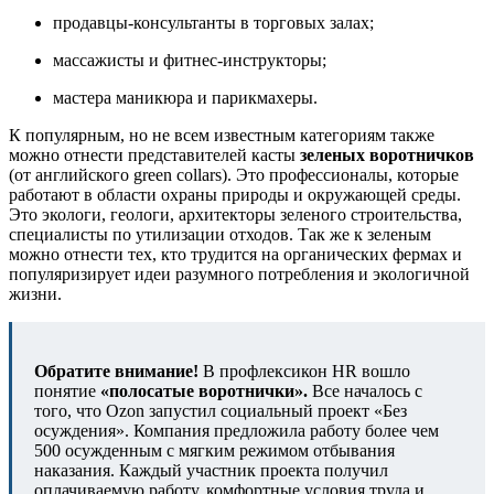
продавцы-консультанты в торговых залах;
массажисты и фитнес-инструкторы;
мастера маникюра и парикмахеры.
К популярным, но не всем известным категориям также
можно отнести представителей касты
зеленых воротничков
(от английского green collars). Это профессионалы, которые
работают в области охраны природы и окружающей среды.
Это экологи, геологи, архитекторы зеленого строительства,
специалисты по утилизации отходов. Так же к зеленым
можно отнести тех, кто трудится на органических фермах и
популяризирует идеи разумного потребления и экологичной
жизни.
Обратите внимание!
В профлексикон HR вошло
понятие
«полосатые воротнички».
Все началось с
того, что Ozon запустил социальный проект «Без
осуждения». Компания предложила работу более чем
500 осужденным с мягким режимом отбывания
наказания. Каждый участник проекта получил
оплачиваемую работу, комфортные условия труда и