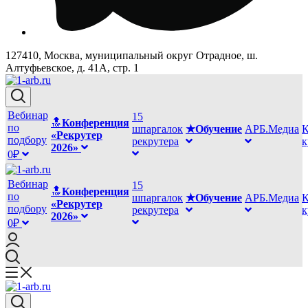
127410, Москва, муниципальный округ Отрадное, ш.
Алтуфьевское, д. 41А, стр. 1
Вебинар
15
🔝
Конференция
по
шпаргалок
★Обучение
АРБ.Медиа
К
«Рекрутер
подбору
рекрутера
2026»
0₽
Вебинар
15
🔝
Конференция
по
шпаргалок
★Обучение
АРБ.Медиа
К
«Рекрутер
подбору
рекрутера
2026»
0₽