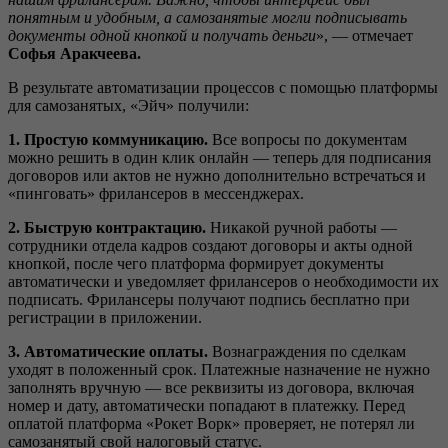
понятным и удобным, а самозанятые могли
подписывать
документы одной кнопкой и получать деньги
», — отмечает
Софья Аракчеева
.
В результате автоматизации процессов с помощью платформы
для самозанятых, «Эйч» получили:
1.
Простую коммуникацию.
Все вопросы по документам
можно решить в один клик онлайн — теперь для подписания
договоров или актов не нужно дополнительно встречаться и
«пинговать» фрилансеров в мессенджерах.
2.
Быструю
контрактацию
.
Никакой ручной работы —
сотрудники отдела кадров создают договоры и акты одной
кнопкой, после чего платформа формирует документы
автоматически и уведомляет фрилансеров о необходимости их
подписать. Фрилансеры получают подпись бесплатно при
регистрации в приложении.
3.
Автоматические о
платы.
Вознаграждения по сделкам
уходят в положенный срок. Платежные назначение не нужно
заполнять вручную — все реквизиты из договора, включая
номер и дату, автоматически попадают в платежку. Перед
оплатой платформа «Рокет Ворк» проверяет, не потерял ли
самозанятый свой налоговый статус.