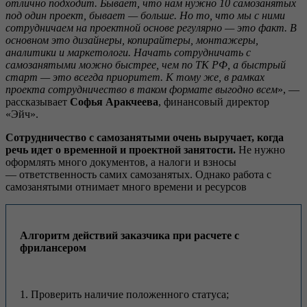
отлично подходит
. Бывает, что нам нужно 10 самозанятых
под один проект, бывает — больше
. Н
о то, что мы с ними
сотрудничаем на проектной основе регулярно — это факт. В
основном это дизайнеры, копирайтеры, монтаж
е
ры,
аналитики и маркетологи. Начать сотрудничать с
самозанятыми можно быстрее, чем по
ТК РФ
, а быстрый
старт — это всегда приоритет. К тому же, в рамках
проекта сотрудничество в таком формате выгодно всем
», —
рассказывает
Софья Аракчеева
, финансовый директор
«Эйч».
Сотрудничество с самозанятыми очень выручает, когда
речь идет о временной и проектной занятости.
Не нужно
оформлять много документов, а налоги и взносы
— ответственность самих самозанятых. Однако работа с
самозанятыми отнимает много времени и ресурсов
Алгоритм действий заказчика при расчете с
фрилансером
1. Проверить наличие положенного статуса;