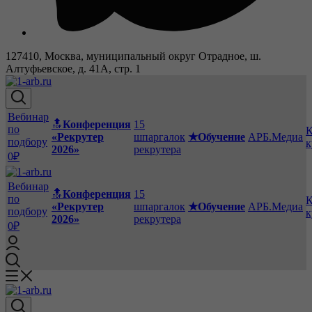
127410, Москва, муниципальный округ Отрадное, ш.
Алтуфьевское, д. 41А, стр. 1
Вебинар
🔝
Конференция
15
по
К
«Рекрутер
шпаргалок
★Обучение
АРБ.Медиа
подбору
к
2026»
рекрутера
0₽
Вебинар
🔝
Конференция
15
по
К
«Рекрутер
шпаргалок
★Обучение
АРБ.Медиа
подбору
к
2026»
рекрутера
0₽