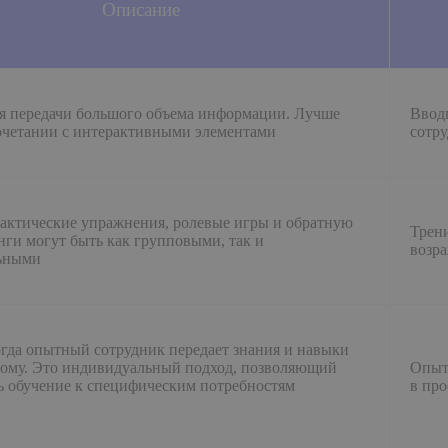
Описание
я передачи большого объема информации. Лучше
Ввод
сочетании с интерактивными элементами
сотр
актические упражнения, ролевые игры и обратную
Трени
нги могут быть как групповыми, так и
возр
ьными
огда опытный сотрудник передает знания и навыки
ому. Это индивидуальный подход, позволяющий
Опыт
ь обучение к специфическим потребностям
в про