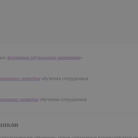
ных
форматов обучающего контента
»
ационных методов
обучения сотрудников
ционных методов
обучения сотрудников
ников
рпоративному обучению: очное синхронное взаимодействие спике