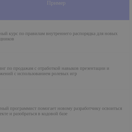
Пример
ный курс по правилам внутреннего распорядка для новых
удников
нг по продажам с отработкой навыков презентации и
ажений с использованием ролевых игр
ный программист помогает новому разработчику освоиться
екте и разобраться в кодовой базе