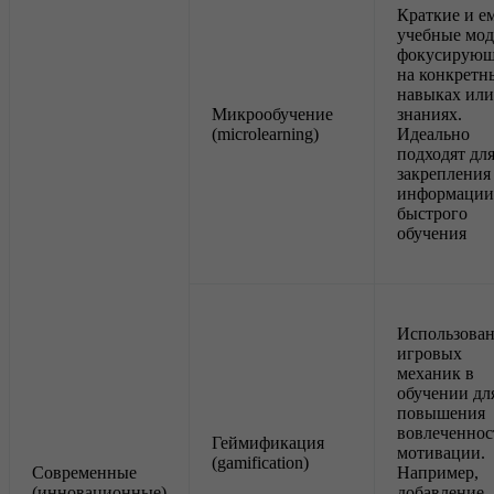
Краткие и е
учебные мод
фокусирующ
на конкретн
навыках или
Микрообучение
знаниях.
(microlearning)
Идеально
подходят дл
закрепления
информации
быстрого
обучения
Использова
игровых
механик в
обучении дл
повышения
вовлеченнос
Геймификация
мотивации.
(gamification)
Современные
Например,
(инновационные)
добавление