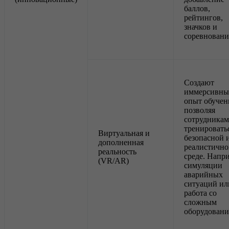
баллов,
рейтингов,
значков и
соревнован
Создают
иммерсивн
опыт обучен
позволяя
сотрудникам
тренировать
Виртуальная и
безопасной 
дополненная
реалистично
реальность
среде. Напр
(VR/AR)
симуляции
аварийных
ситуаций ил
работа со
сложным
оборудован