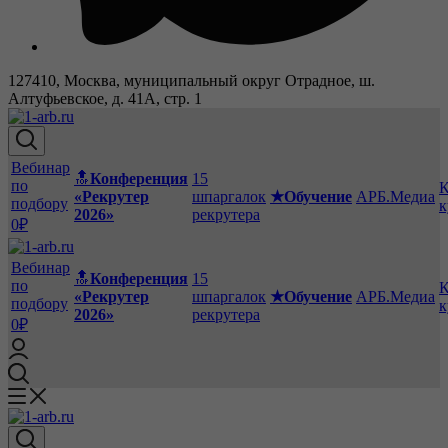
127410, Москва, муниципальный округ Отрадное, ш.
Алтуфьевское, д. 41А, стр. 1
Вебинар
🔝
Конференция
15
по
К
«Рекрутер
шпаргалок
★Обучение
АРБ.Медиа
подбору
к
2026»
рекрутера
0₽
Вебинар
🔝
Конференция
15
по
К
«Рекрутер
шпаргалок
★Обучение
АРБ.Медиа
подбору
к
2026»
рекрутера
0₽