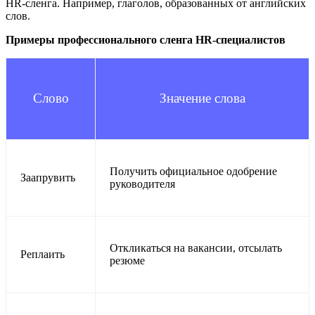
HR-сленга. Например, глаголов, образованных от английских
слов.
Примеры профессионального сленга HR-специалистов
Слово
Значение слова
Получить официальное одобрение
Заапрувить
руководителя
Откликаться на вакансии, отсылать
Реплаить
резюме