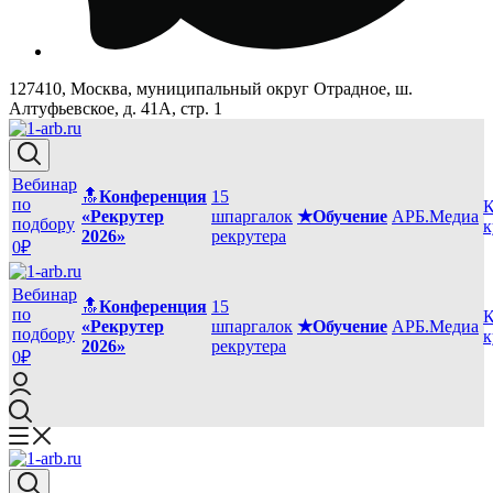
127410, Москва, муниципальный округ Отрадное, ш.
Алтуфьевское, д. 41А, стр. 1
Вебинар
🔝
Конференция
15
по
К
«Рекрутер
шпаргалок
★Обучение
АРБ.Медиа
подбору
к
2026»
рекрутера
0₽
Вебинар
🔝
Конференция
15
по
К
«Рекрутер
шпаргалок
★Обучение
АРБ.Медиа
подбору
к
2026»
рекрутера
0₽