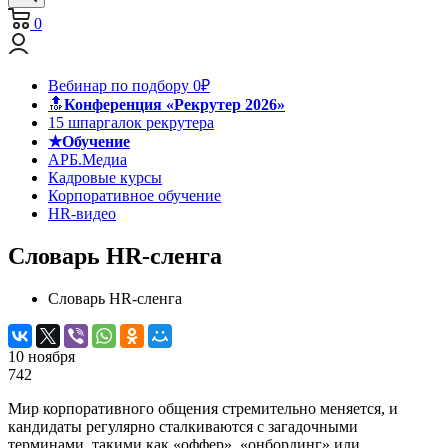
0
Вебинар по подбору 0₽
🔝
Конференция «Рекрутер 2026»
15 шпаргалок рекрутера
★Обучение
АРБ.Медиа
Кадровые курсы
Корпоративное обучение
HR-видео
Словарь HR-сленга
Словарь HR-сленга
10 ноября
742
Мир корпоративного общения стремительно меняется, и
кандидаты регулярно сталкиваются с загадочными
терминами, такими как «оффер», «онбординг» или