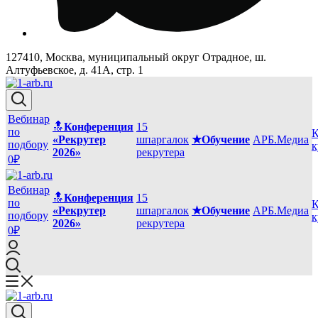
127410, Москва, муниципальный округ Отрадное, ш.
Алтуфьевское, д. 41А, стр. 1
Вебинар
🔝
Конференция
15
по
К
«Рекрутер
шпаргалок
★Обучение
АРБ.Медиа
подбору
к
2026»
рекрутера
0₽
Вебинар
🔝
Конференция
15
по
К
«Рекрутер
шпаргалок
★Обучение
АРБ.Медиа
подбору
к
2026»
рекрутера
0₽